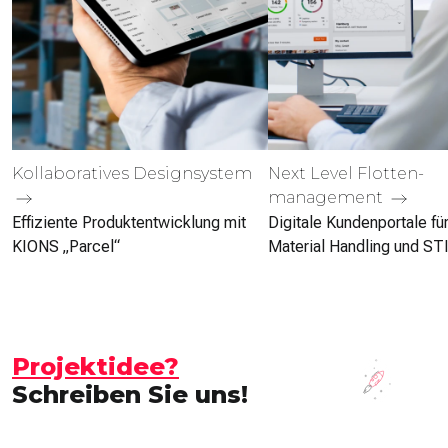
Kollabo­ratives Design­system
Next Level Flotten­
management
Effiziente Produktentwicklung mit
Digitale Kunden­portale fü
KIONS „Parcel“
Material Handling und ST
Projektidee?
Schreiben Sie uns!