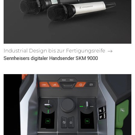
Industrial Design bis zur Fertigungs­reife
Sennheisers digitaler Handsender SKM 9000