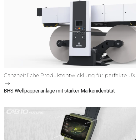
Ganz­heitliche Produkt­entwicklung für perfekte UX
BHS Wellpappenanlage mit starker Markenidentität