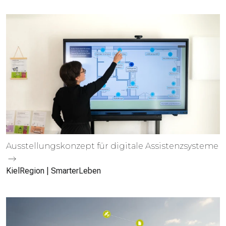
Ausstellungs­konzept für digitale Assistenz­systeme
KielRegion | SmarterLeben