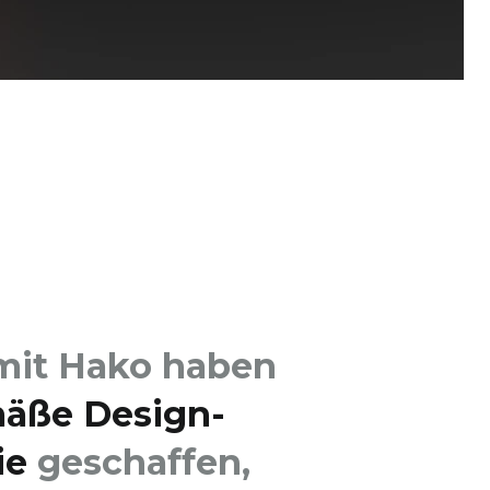
 mit Hako haben
mäße Design­
ie
geschaffen,