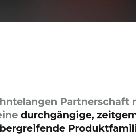
ehnte­langen Partner­schaft
eine
durch­gängige, zeitge
ber­greifende Produkt­famil