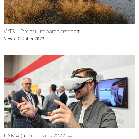
WTSH Premium­partner­schaft
News · Oktober 2022
UXMA @ InnoTrans 2022