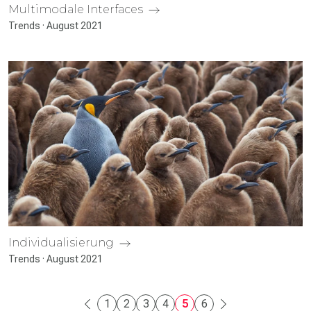
Multimodale Inter­faces
Trends · August 2021
Individua­lisierung
Trends · August 2021
1
2
3
4
5
6
Vorherige Seite
Nächste Seite